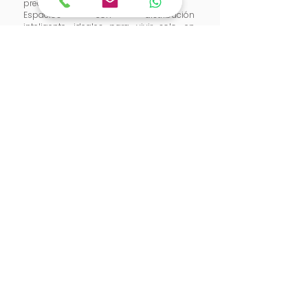
precios que sí se ajustan a tu
realidad.
Espacios con distribución
inteligente,
ideales para vivir solo, en
pareja o como tu
primera inversión
patrimonial.
Deptos disponibles: 24
Recámaras: 1 y 2
Baños: 2
Est : S/L ó 1
Roof Garden Común + Amenidades
SABER MÁS