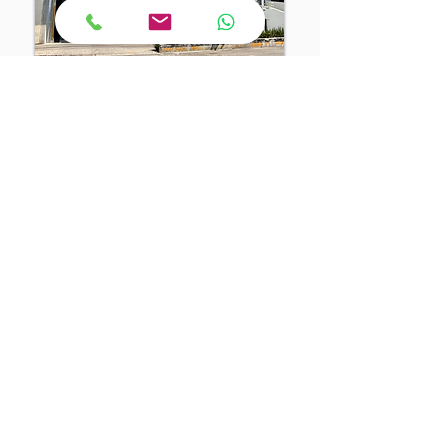
DESDE $5.7 MDP
Ubicado en el corazón vibrante de la
Colonia Roma, Chiapas 17 es un
desarrollo exclusivo que celebra la
arquitectura contemporánea y la esencia
urbana de una de las zonas más
icónicas de la CDMX.
Este proyecto ofrece una experiencia
residencial única, donde la privacidad, el
diseño y la comodidad se unen para
crear espacios que se disfrutan cada día.​
Deptos disponibles: 10
Recámaras: 2
Baños: 2
Est : 2